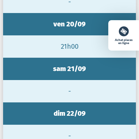
-
ven 20/09
Achat places
en ligne
21h00
sam 21/09
-
dim 22/09
-