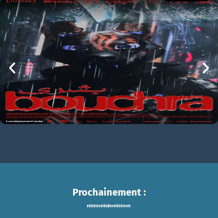
La Nuit se traîne
BOUCHRA
La Nuit se traine Bande-annonce VF STFR
mer 05/08
21h00
Prochainement :