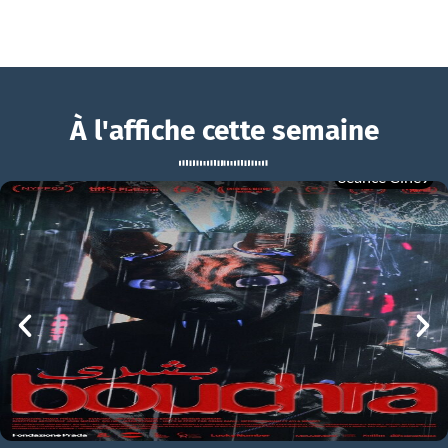
À l'affiche cette semaine
Séance Ciné9
Louise Violet
BOUCHRA
Louise Violet Bande-annonce VF
mer 05/08
21h00