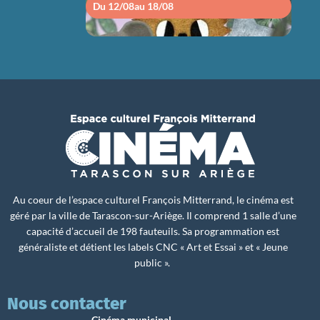
Du 12/08
au 18/08
Du 1
Au coeur de l’espace culturel François Mitterrand, le cinéma est
géré par la ville de Tarascon-sur-Ariège. Il comprend 1 salle d’une
capacité d’accueil de 198 fauteuils. Sa programmation est
généraliste et détient les labels CNC « Art et Essai » et « Jeune
public ».
Nous contacter
Cinéma municipal