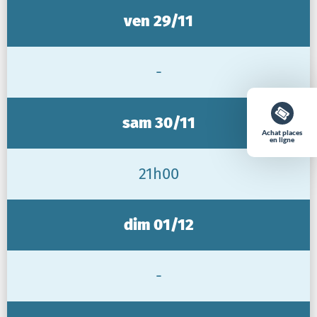
ven 29/11
-
sam 30/11
Achat places
en ligne
21h00
dim 01/12
-