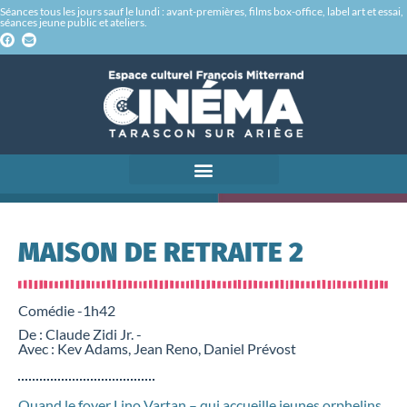
Séances tous les jours sauf le lundi : avant-premières, films box-office, label art et essai,
séances jeune public et ateliers.
MAISON DE RETRAITE 2
Comédie -
1h42
De : Claude Zidi Jr. -
Avec : Kev Adams, Jean Reno, Daniel Prévost
Quand le foyer Lino Vartan – qui accueille jeunes orphelins