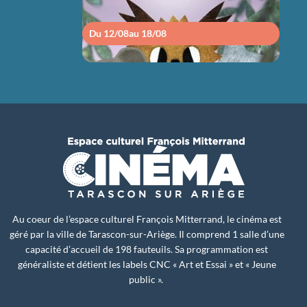
Du 12/08
au 18/08
Du 1
Au coeur de l’espace culturel François Mitterrand, le cinéma est
géré par la ville de Tarascon-sur-Ariège. Il comprend 1 salle d’une
capacité d’accueil de 198 fauteuils. Sa programmation est
généraliste et détient les labels CNC « Art et Essai » et « Jeune
public ».