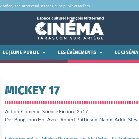
office, label art et essai, séances jeune public et ateliers.
LE JEUNE PUBLIC
LES ÉVÈNEMENTS
LE CINÉMA
MICKEY 17
Action, Comédie, Science Fiction -
2h17
De : Bong Joon Ho -
Avec : Robert Pattinson, Naomi Ackie, Ste
Héros malgré lui, Mickey Barnes se tue à la tâche… littéralement 