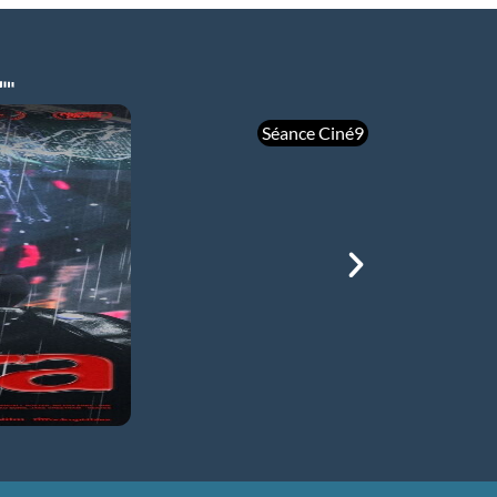
Séance Ciné9
mer 05/08
21h00