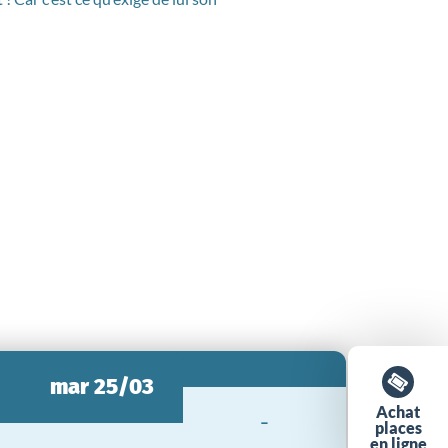
mar 25/03
Achat
-
places
en ligne