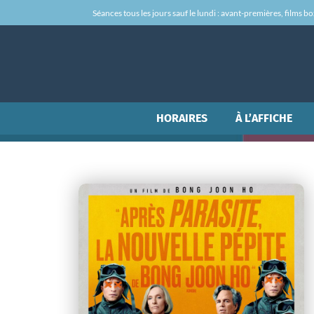
Séances tous les jours sauf le lundi : avant-premières, films box-
HORAIRES
À L’AFFICHE