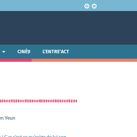
CINÉ9
L’ENTRE’ACT
ven Yeun
! Car c’est ce qu’exige de lui son