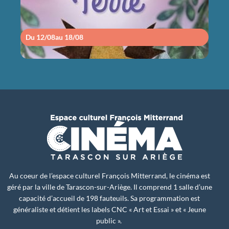
Du 12/08
au 18/08
Du 1
Au coeur de l’espace culturel François Mitterrand, le cinéma est
géré par la ville de Tarascon-sur-Ariège. Il comprend 1 salle d’une
capacité d’accueil de 198 fauteuils. Sa programmation est
généraliste et détient les labels CNC « Art et Essai » et « Jeune
public ».