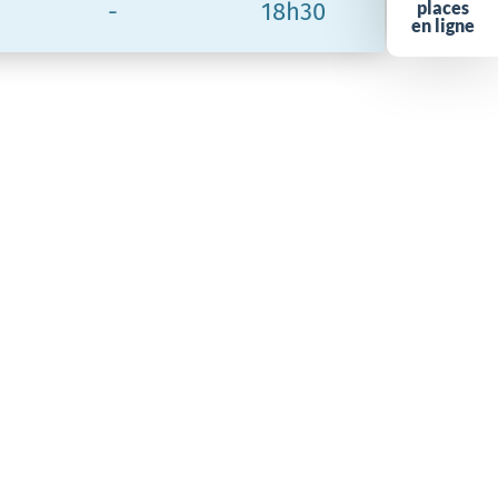
places
-
18h30
en ligne