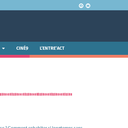
CINÉ9
L’ENTRE’ACT
sse ? Comment cohabiter si longtemps sans