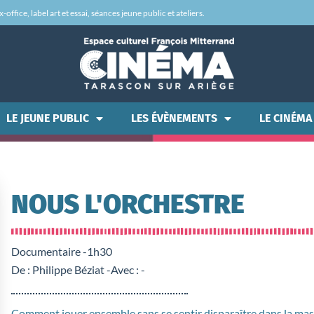
office, label art et essai, séances jeune public et ateliers.
LE JEUNE PUBLIC
LES ÉVÈNEMENTS
LE CINÉMA
NOUS L'ORCHESTRE
Documentaire -
1h30
De : Philippe Béziat -
Avec : -
Comment jouer ensemble sans se sentir disparaître dans la ma