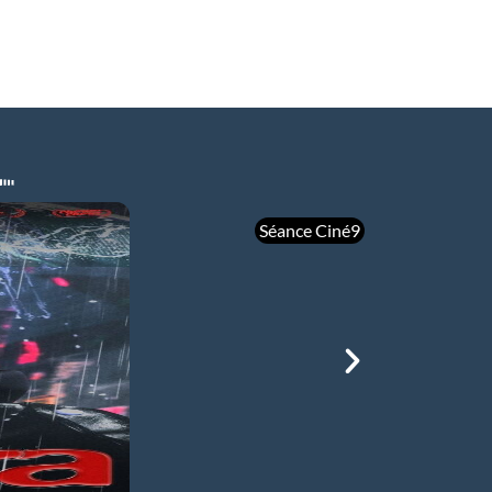
Séance Ciné9
mer 05/08
21h00