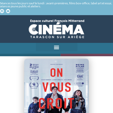
Séances tous les jours sauf le lundi : avant-premières, films box-office, label art et essai,
séances jeune public et ateliers.