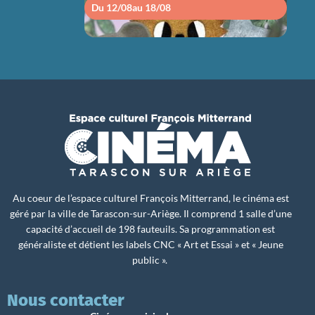
Du 12/08
au 18/08
Du 1
Au coeur de l’espace culturel François Mitterrand, le cinéma est
géré par la ville de Tarascon-sur-Ariège. Il comprend 1 salle d’une
capacité d’accueil de 198 fauteuils. Sa programmation est
généraliste et détient les labels CNC « Art et Essai » et « Jeune
public ».
Nous contacter