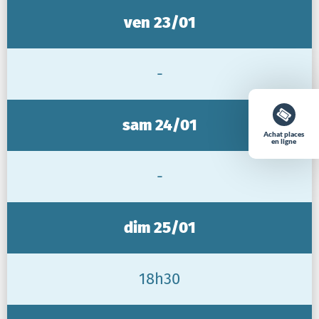
ven 23/01
-
sam 24/01
Achat places
en ligne
-
dim 25/01
18h30