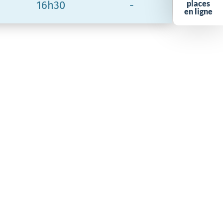
places
16h30
-
en ligne