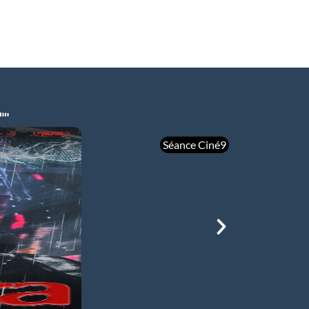
Séance Ciné9
mer 05/08
21h00