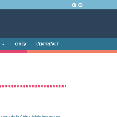
CINÉ9
L’ENTRE’ACT
u cœur de la Chine. Mais lorsque sa