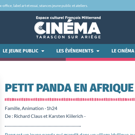
office, label art et essai, séances jeune public et ateliers.
LE JEUNE PUBLIC
LES ÉVÈNEMENTS
LE CINÉMA
PETIT PANDA EN AFRIQUE
Famille, Animation -
1h24
De : Richard Claus et Karsten Kiilerich -
Pang est un jeune panda qui grandit dans un village idyllique a