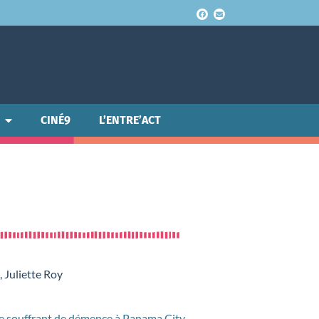
CINÉ9
L’ENTRE’ACT
, Juliette Roy
e souffrant de démence à Panama City.