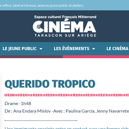
office, label art et essai, séances jeune public et ateliers.
LE JEUNE PUBLIC
LES ÉVÈNEMENTS
LE CINÉMA
QUERIDO TROPICO
Drame -
1h48
De : Ana Endara Mislov -
Avec : Paulina García, Jenny Navarrete
Une immigrante enceinte entre en contact avec une femme rich