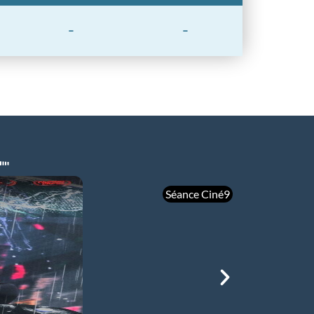
-
-
Séance Ciné9
mer 05/08
21h00