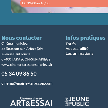
Du 12/08
au 18/08
Nous contacter
Infos pratiques
Cinéma municipal
Tarifs
Accessibilité
de Tarascon-sur-Ariège (09)
Les animations
Avenue Paul Joucla
09400 TARASCON-SUR-ARIÈGE
www.cinema-tarasconsurariege.fr
05 34 09 86 50
cinema@mairie-tarascon.com