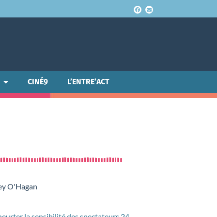
CINÉ9
L’ENTRE’ACT
key O'Hagan
urter la sensibilité des spectateurs 24