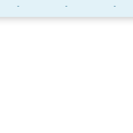
-
-
-