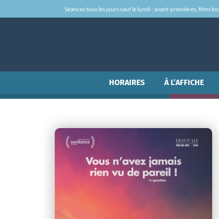
Séances tous les jours sauf le lundi : avant-premières, films box-
HORAIRES
À L’AFFICHE