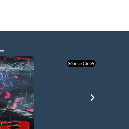
Séance Ciné9
mer 05/08
21h00