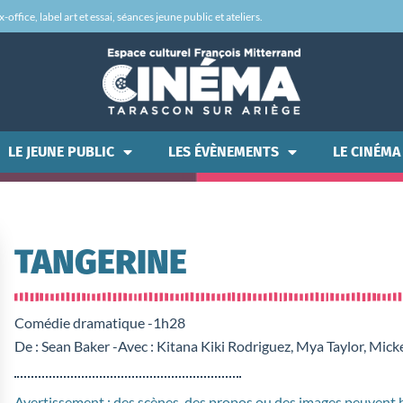
office, label art et essai, séances jeune public et ateliers.
LE JEUNE PUBLIC
LES ÉVÈNEMENTS
LE CINÉMA
TANGERINE
Comédie dramatique -
1h28
De : Sean Baker -
Avec : Kitana Kiki Rodriguez, Mya Taylor, Mic
Avertissement : des scènes, des propos ou des images peuvent he