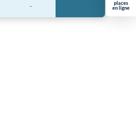
places
-
en ligne