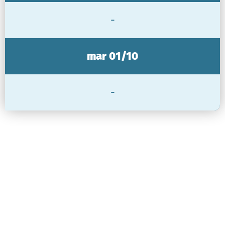
-
mar 01/10
-