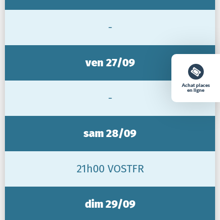
-
ven 27/09
Achat places
en ligne
-
sam 28/09
21h00 VOSTFR
dim 29/09