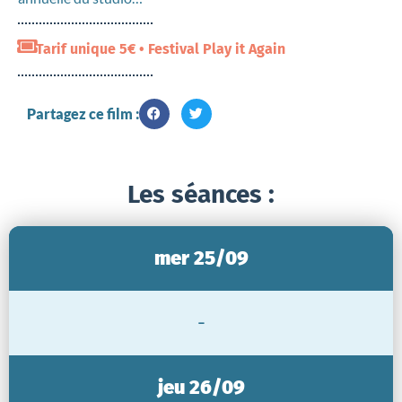
Tarif unique 5€ • Festival Play it Again
Partagez ce film :
Les séances :
mer 25/09
-
jeu 26/09