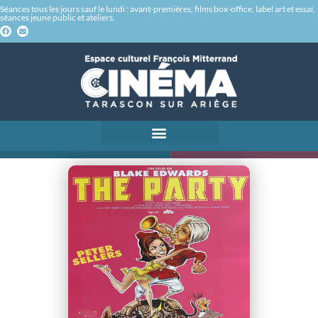
Séances tous les jours sauf le lundi : avant-premières, films box-office, label art et essai,
séances jeune public et ateliers.