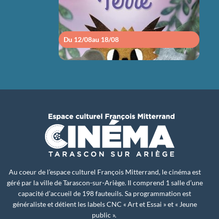
Du 12/08
au 18/08
Du 1
Au coeur de l’espace culturel François Mitterrand, le cinéma est
géré par la ville de Tarascon-sur-Ariège. Il comprend 1 salle d’une
capacité d’accueil de 198 fauteuils. Sa programmation est
généraliste et détient les labels CNC « Art et Essai » et « Jeune
public ».