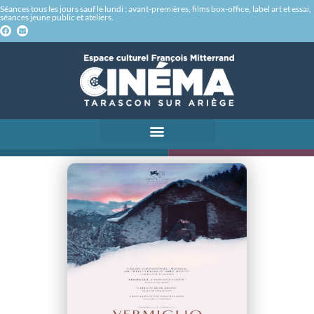
Séances tous les jours sauf le lundi : avant-premières, films box-office, label art et essai,
séances jeune public et ateliers.