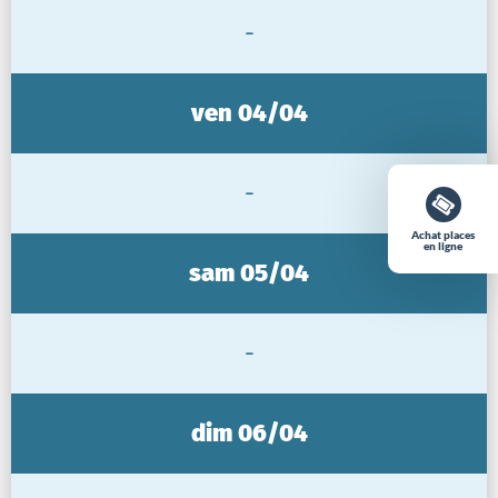
-
ven 04/04
-
Achat places
en ligne
sam 05/04
-
dim 06/04